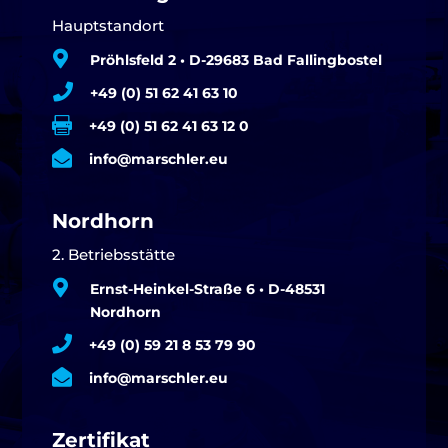
Hauptstandort

Pröhlsfeld 2 • D-29683 Bad Fallingbostel

+49 (0) 51 62 41 63 10

+49 (0) 51 62 41 63 12 0

info@marschler.eu
Nordhorn
2. Betriebsstätte

Ernst-Heinkel-Straße 6 • D-48531
Nordhorn

+49 (0) 59 21 8 53 79 90

info@marschler.eu
Zertifikat